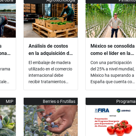
de obra
Agrotecnología
Pimiento
s
Análisis de costos
México se consolida
ionan
en la adquisición de
como el líder en la
es
tarimas
exportación de Bell
El embalaje de madera
Con una participación
e
peppers
ograma
utilizado en el comercio
del 25% a nivel mundial,
internacional debe
México ha superando a
tales,
recibir tratamientos
España que cuenta con
 y
sanitarios y portar una
el 22%, Países Bajos
ados
marca certificada para
19%, Canadá 8% y
rma
evitar la propagación
Estados Unidos 4%,
MIP
Berries o Frutillas
Programa
 los
de plagas....
según datos de la
está
Organización Mundial
de Comercio ...