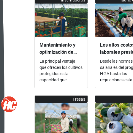
Invernaderos
Mano 
Mantenimiento y
Los altos costo
optimización de
laborales pres
microclimas en
a los productor
La principal ventaja
Desde las normas
invernaderos
de hortalizas d
que ofrecen los cultivos
salariales del pr
EUA
protegidos es la
H-2A hasta las
capacidad que
regulaciones esta
confieren al usuario de
el sector de frutas
modificar a
hortalizas en Est
conveniencia
Unidos (EUA) afi
Fresas
determinadas
que la escalada de
condiciones climáticas
costos laborales 
y contrarrestar los
mermando lo...
efectos negativos ...