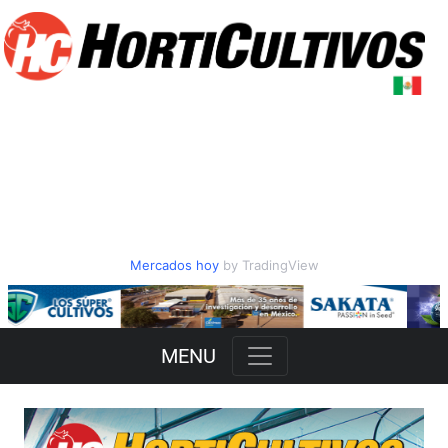
Mercados hoy
by TradingView
Slide 2 of 3
MENU