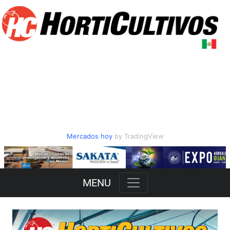
Mercados hoy
by TradingView
Slide 2 of 3
MENU