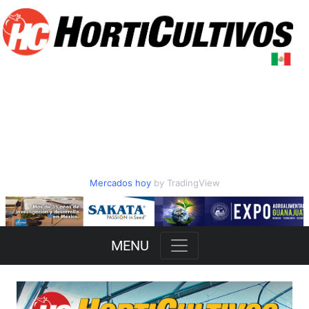
Mercados hoy
by TradingView
Slide 2 of 3
MENU