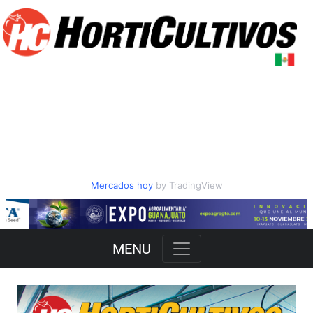
Mercados hoy
by TradingView
Slide 2 of 3
MENU