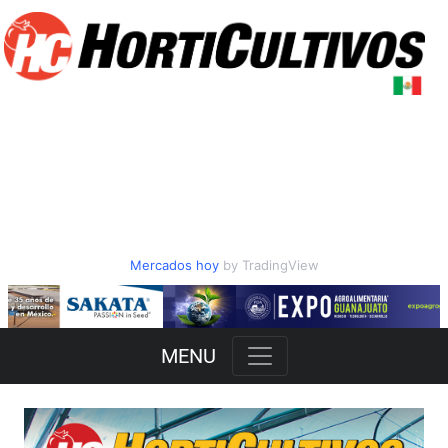
Mercados hoy
by TradingView
Slide 2 of 3
MENU