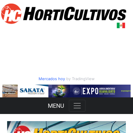
Mercados hoy
by TradingView
Slide 2 of 3
MENU