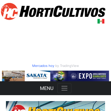
Mercados hoy
by TradingView
Slide 2 of 3
MENU