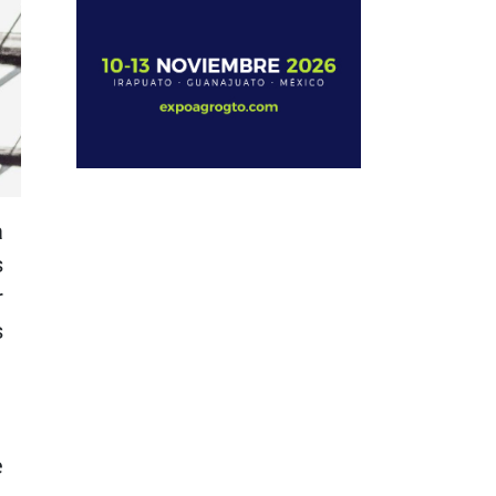
a
s
r
s
e