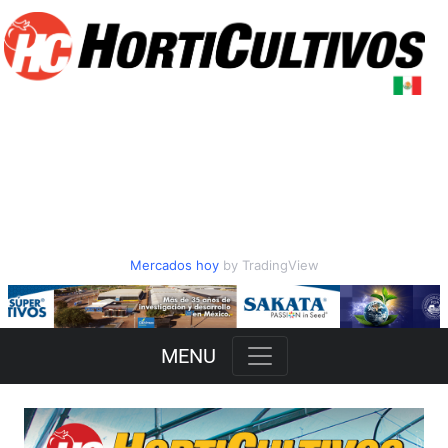
Mercados hoy
by TradingView
Slide 2 of 3
MENU