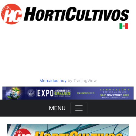
Mercados hoy
by TradingView
Slide 2 of 3
MENU