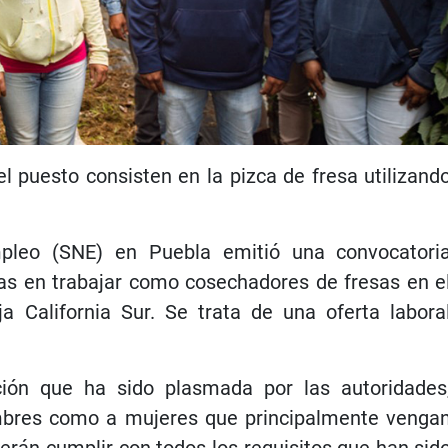
el puesto consisten en la pizca de fresa utilizand
mpleo (SNE) en Puebla emitió una convocatori
das en trabajar como cosechadores de fresas en e
a California Sur. Se trata de una oferta labora
ión que ha sido plasmada por las autoridades
mbres como a mujeres que principalmente venga
erán cumplir con todos los requisitos que han sid