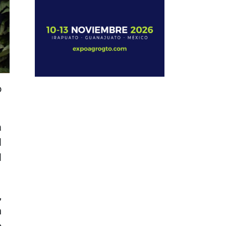
o
a
l
l
,
n
o