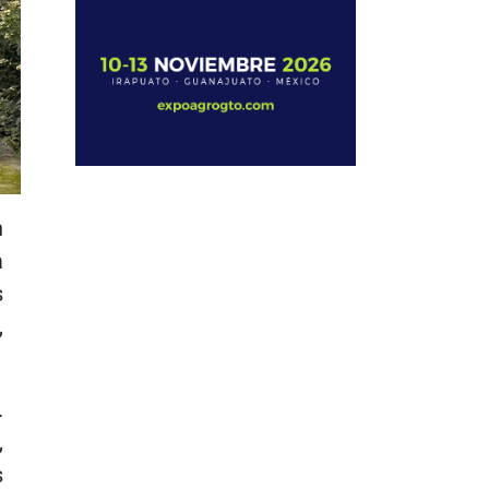
n
a
s
,
.
,
s