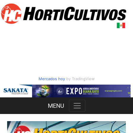
Mercados hoy
by TradingView
Slide 2 of 3
MENU